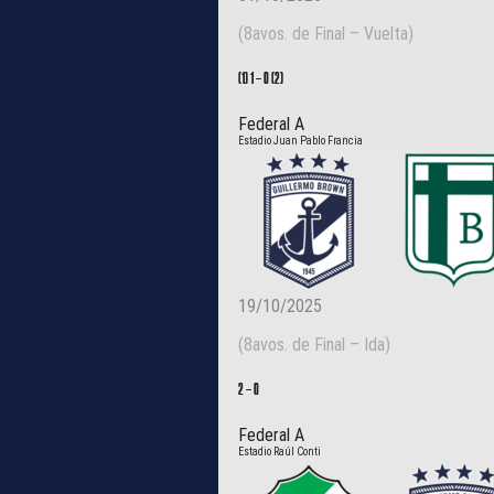
(8avos. de Final – Vuelta)
(1) 1
–
0 (2)
Federal A
Estadio Juan Pablo Francia
19/10/2025
(8avos. de Final – Ida)
2
–
0
Federal A
Estadio Raúl Conti