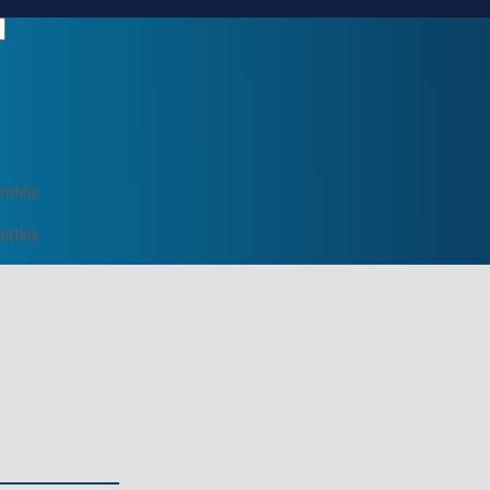
entina
entina