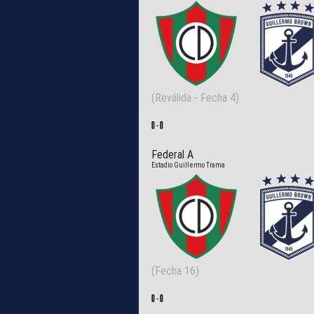
(Reválida - Fecha 4)
0
-
0
Federal A
Estadio Guillermo Trama
(Fecha 16)
0
-
0