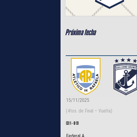
Próxima fecha
15/11/2025
(4tos. de Final – Vuelta)
(3) 1
–
0 (1)
Federal A