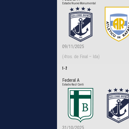
Estadio Nuevo Monumental
09/11/2025
(4tos. de Final – Ida)
1
–
2
Federal A
Estadio Raúl Conti
31/10/2025