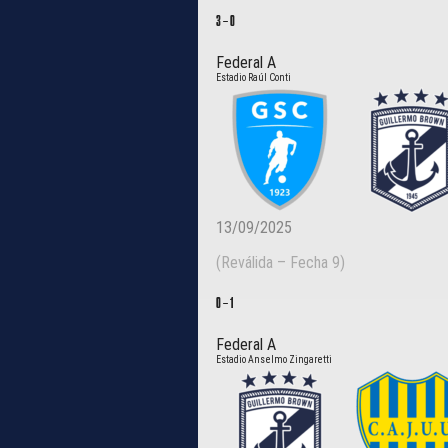
3
–
0
Federal A
Estadio Raúl Conti
13/09/2025
(Reválida – Fecha 9)
0
–
1
Federal A
Estadio Anselmo Zingaretti