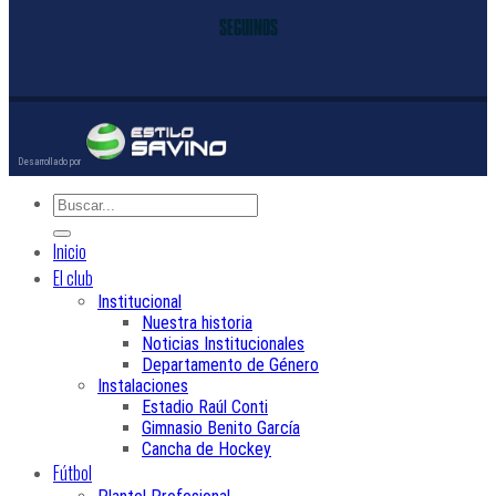
SEGUINOS
Inicio
El club
Institucional
Nuestra historia
Noticias Institucionales
Departamento de Género
Instalaciones
Estadio Raúl Conti
Gimnasio Benito García
Cancha de Hockey
Fútbol