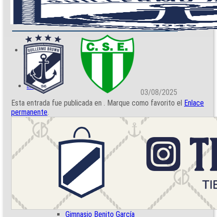
Resultados
Menú
Inicio
03/08/2025
Esta entrada fue publicada en . Marque como favorito el
Enlace
permanente
.
El club
Institucional
Nuestra historia
Noticias Institucionales
Departamento de Género
Instalaciones
Estadio Raúl Conti
Gimnasio Benito García