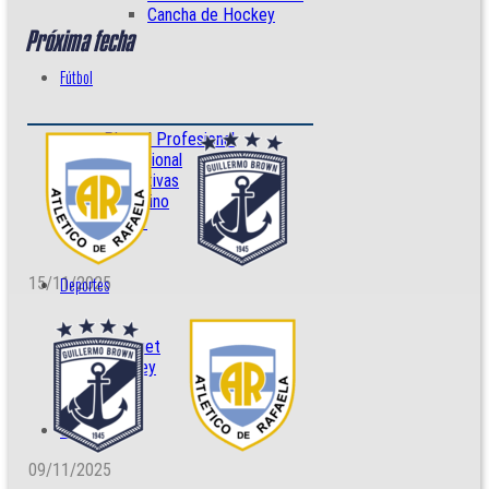
Cancha de Hockey
Próxima fecha
Fútbol
Plantel Profesional
Profesional
Formativas
Femenino
Senior
Deportes
15/11/2025
Básquet
Hockey
Socios
09/11/2025