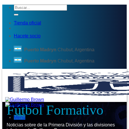
Saltar
al
contenido
Tienda oficial
Hacete socio
Puerto Madryn
Chubut, Argentina
Puerto Madryn
Chubut, Argentina
Fútbol Formativo
Menú
Noticias sobre de la Primera División y las divisiones