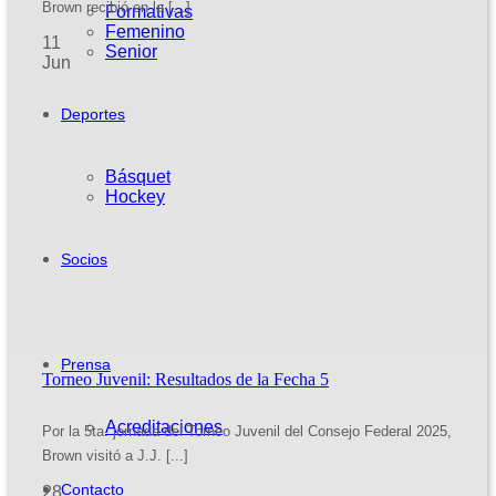
Brown recibió en la [...]
Formativas
Femenino
11
Senior
Jun
Deportes
Básquet
Hockey
Socios
Prensa
Torneo Juvenil: Resultados de la Fecha 5
Acreditaciones
Por la 5ta. jornada del Torneo Juvenil del Consejo Federal 2025,
Brown visitó a J.J. [...]
Contacto
28