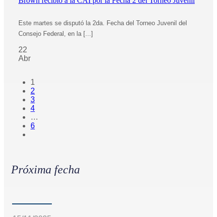
Brown recibió a la CAI por la Fecha 2 del Torneo Juvenil
Este martes se disputó la 2da. Fecha del Torneo Juvenil del
Consejo Federal, en la [...]
22
Abr
1
2
3
4
…
6
Próxima fecha