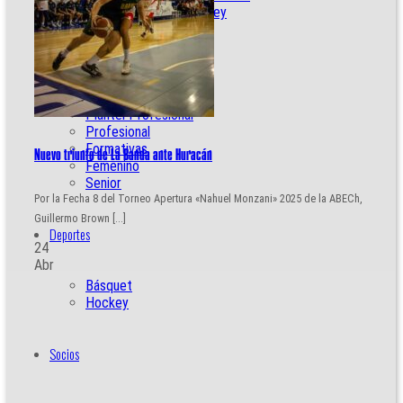
Cancha de Hockey
Fútbol
Plantel Profesional
Profesional
Formativas
Nuevo triunfo de La Banda ante Huracán
Femenino
Senior
Por la Fecha 8 del Torneo Apertura «Nahuel Monzani» 2025 de la ABECh,
Guillermo Brown [...]
Deportes
24
Abr
Básquet
Hockey
Socios