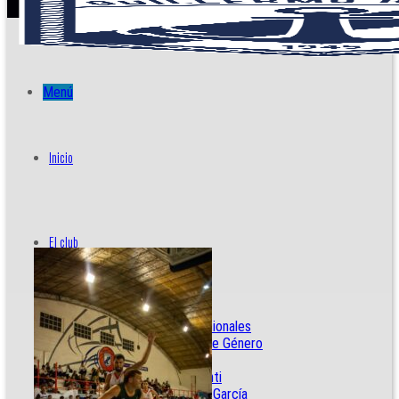
Menú
Inicio
El club
Institucional
Nuestra historia
Noticias Institucionales
Departamento de Género
Instalaciones
Estadio Raúl Conti
Gimnasio Benito García