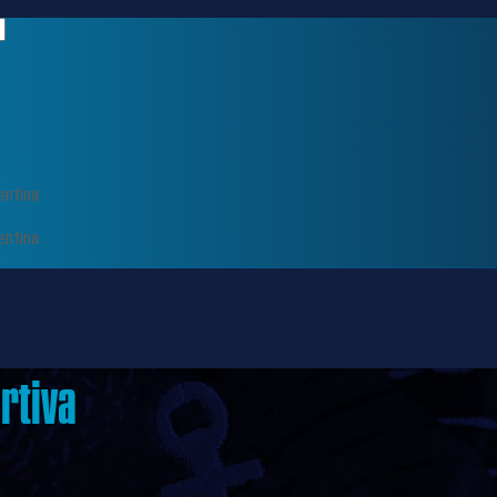
entina
entina
rtiva