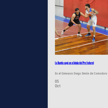
La Banda cayó en el inicio del Pre Federal
En el Gimnasio Diego Simón de Comodoro Riv
05
Oct