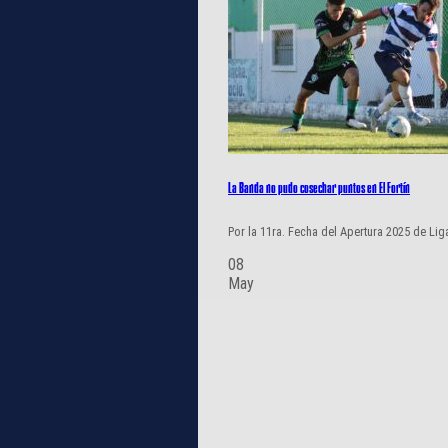
La Banda no pudo cosechar puntos en El Fortín
Por la 11ra. Fecha del Apertura 2025 de Lig
08
May