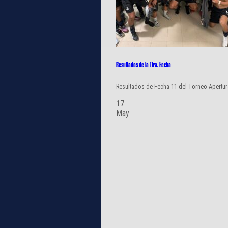
Resultados de la 11ra. Fecha
Resultados de Fecha 11 del Torneo Apertura 2
17
May