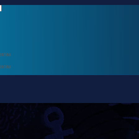
entina
entina