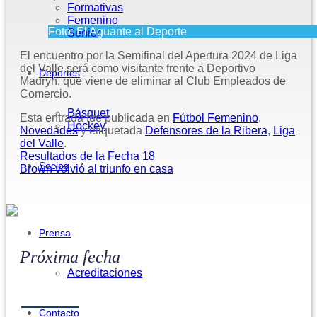
Formativas
Femenino
Foto: El Aguante al Deporte
Senior
El encuentro por la Semifinal del Apertura 2024 de Liga
del Valle será como visitante frente a Deportivo
Deportes
Madryn, que viene de eliminar al Club Empleados de
Comercio.
Básquet
Esta entrada fue publicada en
Fútbol Femenino
,
Hockey
Novedades
y etiquetada
Defensores de la Ribera
,
Liga
del Valle
.
Resultados de la Fecha 18
Socios
Brown volvió al triunfo en casa
Prensa
Próxima fecha
Acreditaciones
Contacto