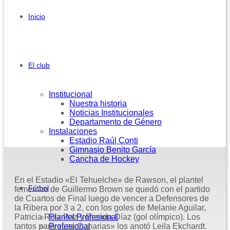
Inicio
El club
Institucional
Nuestra historia
Noticias Institucionales
Departamento de Género
Instalaciones
Estadio Raúl Conti
Gimnasio Benito García
Cancha de Hockey
En el Estadio «El Tehuelche» de Rawson, el plantel
Fútbol
femenino de Guillermo Brown se quedó con el partido
de Cuartos de Final luego de vencer a Defensores de
la Ribera por 3 a 2, con los goles de Melanie Aguilar,
Patricia Ruiz Paz y Brenda Díaz (gol olímpico). Los
Plantel Profesional
tantos para «Las Canarias» los anotó Leila Ekchardt.
Profesional