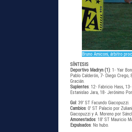
Bruno Amiconi, árbitro proc
SÍNTESIS
Deportivo Madryn (1)
: 1- Yair Bo
Pablo Calderón, 7- Diego Crego, 8
Gracián.
Suplentes
: 12- Fabricio Hass, 13-
Estanislao Jara, 18- Jerónimo Por
Gol
: 39′ ST Facundo Giacopuzzi.
Cambios
: 0′ ST Palacio por Zulian
Giacopuzzi y A. Moreno por Sánc
Amonestados
: 18′ ST Mauricio Ma
Expulsados
: No hubo.