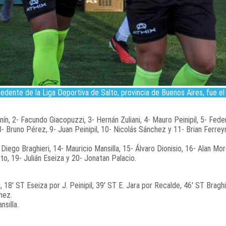
edente de la Liga Deportiva de Salto, provincia de Buenos Aires, fue el 
nnín, 2- Facundo Giacopuzzi, 3- Hernán Zuliani, 4- Mauro Peinipil, 5- Fede
- Bruno Pérez, 9- Juan Peinipil, 10- Nicolás Sánchez y 11- Brian Ferrey
 Diego Braghieri, 14- Mauricio Mansilla, 15- Álvaro Dionisio, 16- Alan Mo
to, 19- Julián Eseiza y 20- Jonatan Palacio.
i, 18′ ST Eseiza por J. Peinipil, 39′ ST E. Jara por Recalde, 46′ ST Braghi
hez.
nsilla.