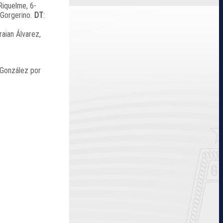
Riquelme, 6-
 Gorgerino.
DT
:
raian Álvarez,
 González por