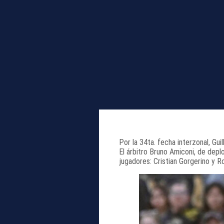
Por la 34ta. fecha interzonal, Gu
El árbitro Bruno Amiconi, de dep
jugadores: Cristian Gorgerino y R