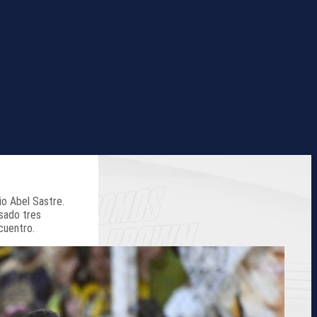
io Abel Sastre.
lsado tres
cuentro.