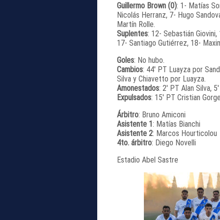
Guillermo Brown (0)
: 1- Matías So
Nicolás Herranz, 7- Hugo Sandoval
Martín Rolle.
Suplentes
: 12- Sebastián Giovini
17- Santiago Gutiérrez, 18- Maxim
Goles
: No hubo.
Cambios
: 44′ PT Luayza por Sand
Silva y Chiavetto por Luayza.
Amonestados
: 2′ PT Alan Silva, 
Expulsados
: 15′ PT Cristian Gor
Árbitro
: Bruno Amiconi
Asistente 1
: Matías Bianchi
Asistente 2
: Marcos Hourticolou
4to. árbitro
: Diego Novelli
Estadio Abel Sastre