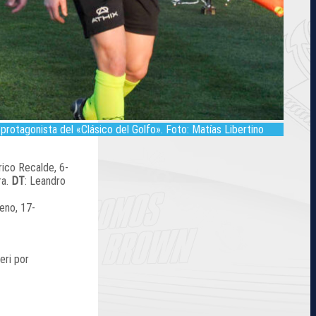
protagonista del «Clásico del Golfo». Foto: Matías Libertino
rico Recalde, 6-
ra.
DT
: Leandro
reno, 17-
eri por