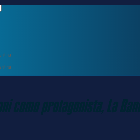
entina
entina
ni como protagonista, La Band