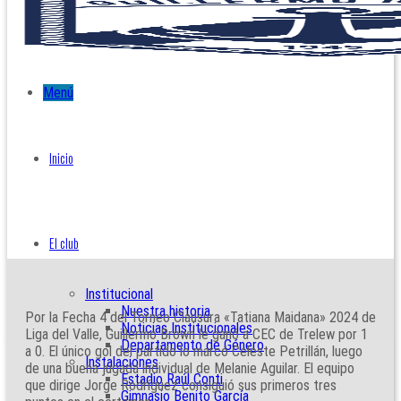
Menú
Inicio
El club
Institucional
Nuestra historia
Por la Fecha 4 del Torneo Clausura «Tatiana Maidana» 2024 de
Noticias Institucionales
Liga del Valle, Guillermo Brown le ganó a CEC de Trelew por 1
Departamento de Género
a 0. El único gol del partido lo marcó Celeste Petrillán, luego
Instalaciones
de una buena jugada individual de Melanie Aguilar. El equipo
Estadio Raúl Conti
que dirige Jorge Rodríguez consiguió sus primeros tres
Gimnasio Benito García