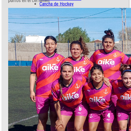
puntos en el certamen.
Cancha de Hockey
Fútbol
Plantel Profesional
Profesional
Formativas
Femenino
Senior
Deportes
Básquet
Hockey
Socios