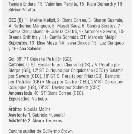
Tamara Endara, 15- Valentina Peralta, 16- Kiara Bernardi y 18-
Silvina Peralta.
CEC (0)
: 1- Melina Melipil, 2- Diana Correa, 3- Sharon Guzmán,
4- Katherine Mariqueo, 5- Magalí Sáez, 6- Sandra Benites, 7-
Camila Chiquichano, 8- Julieta Castro, 9- Antonella Severo, 10-
Brenda Griffiths y 11- Camila Schmidt.
DT
: Marcelo Melipil.
Suplentes
: 13- Elisa Meza, 14- Ivana Davies, 15- Luz Curiqueo
y 16- Ana Salamin.
Gol
: 38′ PT Celeste Petrillán (GB).
Cambios
: 0′ ST Escalante por Churrarín (GB) y V. Peralta por
Sierpe (GB), 12′ ST Curiqueo por Chiquichano (CEC) y Salamin
por Severo (CEC), 18′ ST S. Peralta por Frías (GB), Bernardi
por Petrillán (GB) y Meza por Castro (CEC), 25′ ST García por
Collueque (GB), 28′ ST Davies por Schmidt (CEC).
Amonestada
: 40′ ST Diana Correa (CEC).
Expulsados
: No hubo.
Árbitro
: Nicolás Molina
Asistente 1
: Gabriela Huenelaf
Asistente 2
: Álvaro Terceros
Cancha auxiliar de Guillermo Brown