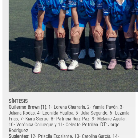
SÍNTESIS
Guillermo Brown (1)
: 1- Lorena Churrarín, 2- Yamila Pavón, 3-
Juliana Rodas, 4- Leonilda Huallpa, 5- Julia Segundo, 6- Luzmila
Frías, 7- Kiara Sierpe, 8- Patricia Ruiz Paz, 9- Melanie Aguilar,
10- Verónica Collueque y 11- Celeste Petrillán.
DT
: Jorge
Rodríguez.
Suplentes
: 12- Priscila Escalante, 13- Carolina García, 14-