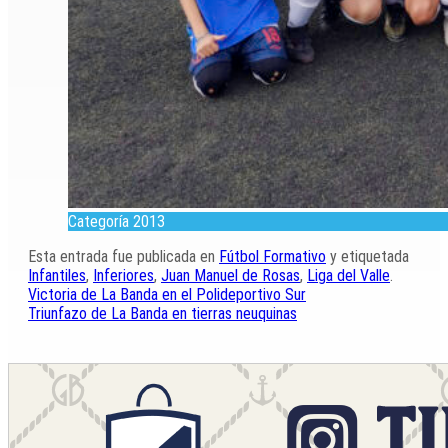
Categoría 2013
Esta entrada fue publicada en
Fútbol Formativo
y etiquetada
Infantiles
,
Inferiores
,
Juan Manuel de Rosas
,
Liga del Valle
.
Victoria de La Banda en el Polideportivo Sur
Triunfazo de La Banda en tierras neuquinas