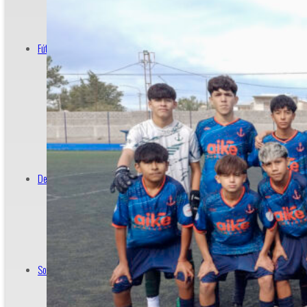
Cancha de Hockey
Fútbol
Plantel Profesional
Profesional
Formativas
Femenino
Senior
Deportes
Básquet
Hockey
Socios