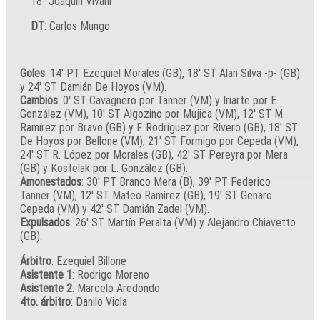
18- Joaquín Vivani
DT:
Carlos Mungo
Goles
: 14′ PT Ezequiel Morales (GB), 18′ ST Alan Silva -p- (GB)
y 24′ ST Damián De Hoyos (VM).
Cambios
: 0′ ST Cavagnero por Tanner (VM) y Iriarte por E.
González (VM), 10′ ST Algozino por Mujica (VM), 12′ ST M.
Ramírez por Bravo (GB) y F. Rodríguez por Rivero (GB), 18′ ST
De Hoyos por Bellone (VM), 21′ ST Formigo por Cepeda (VM),
24′ ST R. López por Morales (GB), 42′ ST Pereyra por Mera
(GB) y Kostelak por L. González (GB).
Amonestados
: 30′ PT Branco Mera (B), 39′ PT Federico
Tanner (VM), 12′ ST Mateo Ramírez (GB), 19′ ST Genaro
Cepeda (VM) y 42′ ST Damián Zadel (VM).
Expulsados
: 26′ ST Martín Peralta (VM) y Alejandro Chiavetto
(GB).
Árbitro
: Ezequiel Billone
Asistente 1
: Rodrigo Moreno
Asistente 2
: Marcelo Aredondo
4to. árbitro
: Danilo Viola