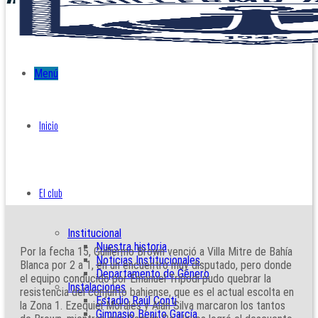
Menú
Inicio
El club
Institucional
Nuestra historia
Por la fecha 15, Guillermo Brown venció a Villa Mitre de Bahía
Noticias Institucionales
Blanca por 2 a 1, en un encuentro muy disputado, pero donde
Departamento de Género
el equipo conducido por Emanuel Trípodi pudo quebrar la
Instalaciones
resistencia del conjunto bahiense, que es el actual escolta en
Estadio Raúl Conti
la Zona 1. Ezequiel Morales y Alan Silva marcaron los tantos
Gimnasio Benito García