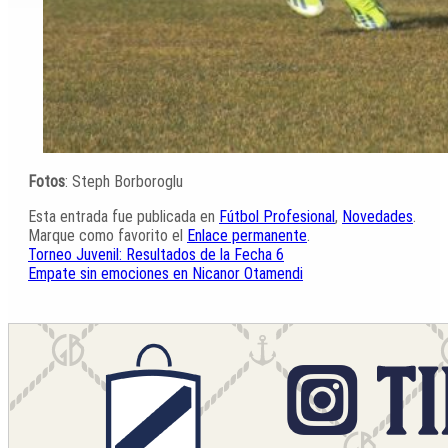
Fotos
: Steph Borboroglu
Esta entrada fue publicada en
Fútbol Profesional
,
Novedades
.
Marque como favorito el
Enlace permanente
.
Torneo Juvenil: Resultados de la Fecha 6
Empate sin emociones en Nicanor Otamendi