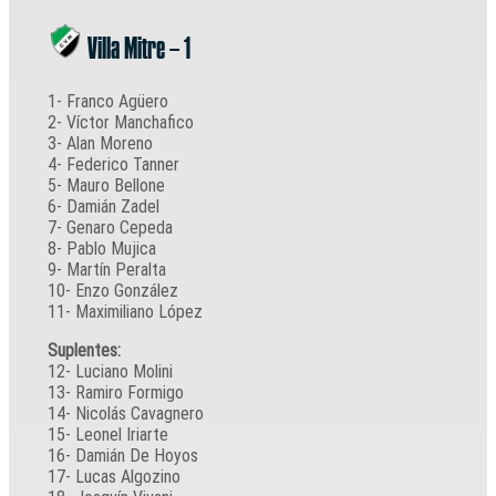
Villa Mitre – 1
1- Franco Agüero
2- Víctor Manchafico
3- Alan Moreno
4- Federico Tanner
5- Mauro Bellone
6- Damián Zadel
7- Genaro Cepeda
8- Pablo Mujica
9- Martín Peralta
10- Enzo González
11- Maximiliano López
Suplentes:
12- Luciano Molini
13- Ramiro Formigo
14- Nicolás Cavagnero
15- Leonel Iriarte
16- Damián De Hoyos
17- Lucas Algozino