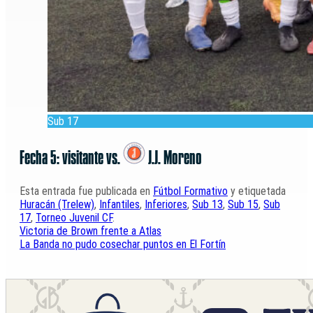
Sub 17
Fecha 5: visitante vs.
J.J. Moreno
Esta entrada fue publicada en
Fútbol Formativo
y etiquetada
Huracán (Trelew)
,
Infantiles
,
Inferiores
,
Sub 13
,
Sub 15
,
Sub
17
,
Torneo Juvenil CF
.
Victoria de Brown frente a Atlas
La Banda no pudo cosechar puntos en El Fortín