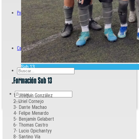
Prensa
Acreditaciones
Contacto
Sub 13
Formación Sub 13
1- Joaquín González
2- Uriel Cornejo
3- Dante Machao
4- Felipe Menardo
5- Benjamín Gelabert
6- Thomas Castro
7- Lucio Opichantyy
8- Santino Vía