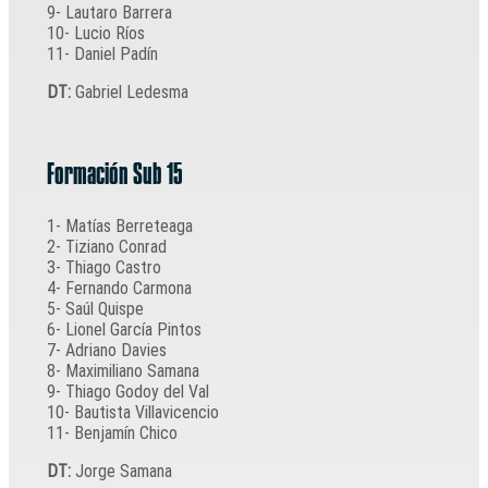
9- Lautaro Barrera
10- Lucio Ríos
11- Daniel Padín
DT:
Gabriel Ledesma
Formación Sub 15
1- Matías Berreteaga
2- Tiziano Conrad
3- Thiago Castro
4- Fernando Carmona
5- Saúl Quispe
6- Lionel García Pintos
7- Adriano Davies
8- Maximiliano Samana
9- Thiago Godoy del Val
10- Bautista Villavicencio
11- Benjamín Chico
DT:
Jorge Samana