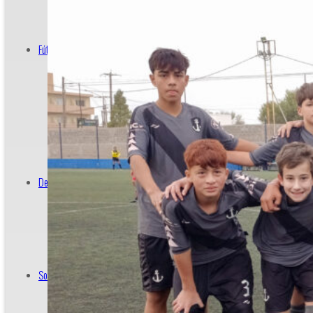
Cancha de Hockey
Fútbol
Plantel Profesional
Profesional
Formativas
Femenino
Senior
Deportes
Básquet
Hockey
Socios