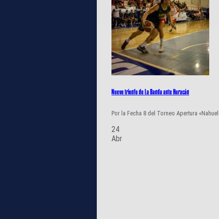
Nuevo triunfo de La Banda ante Huracán
Por la Fecha 8 del Torneo Apertura «Nahuel
24
Abr