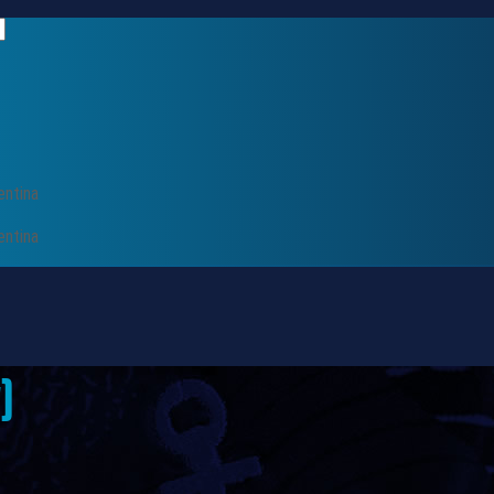
entina
entina
)